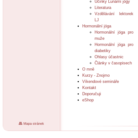
Účinky Lunární jógy
Literatura
Vzdělávání lektorek
LJ
Hormonální jóga
Hormonální jóga pro
muže
Hormonální jóga pro
diabetiky
Ohlasy účastnic
Články v časopisech
O mně
Kurzy - Znojmo
Víkendové semináře
Kontakt
Doporučuji
eShop
Mapa stránek