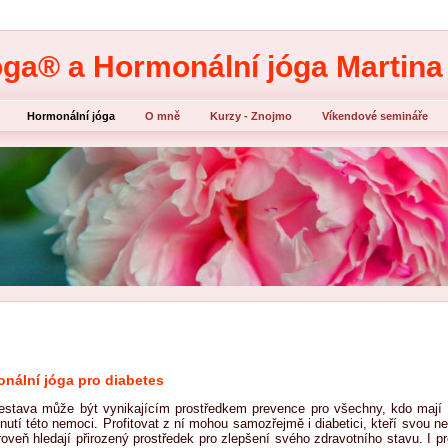
óga® a Hormonální jóga Martin
Hormonální jóga
O mně
Kurzy - Znojmo
Víkendové semináře
Diosgeninový olej s jamem
nální jóga pro diabetes
estava může být vynikajícím prostředkem prevence pro všechny, kdo mají d
nutí této nemoci. Profitovat z ní mohou samozřejmě i diabetici, kteří svou n
roveň hledají přirozený prostředek pro zlepšení svého zdravotního stavu. I p