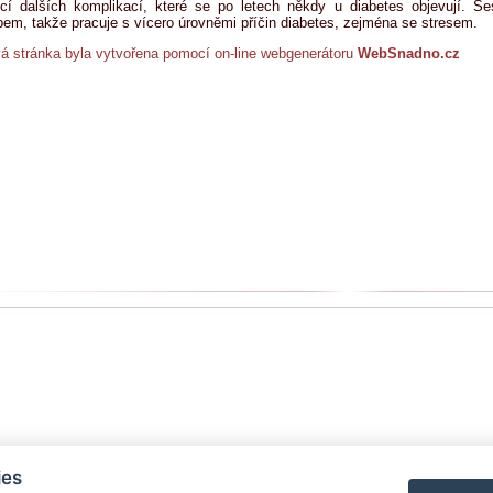
cí dalších komplikací, které se po letech někdy u diabetes objevují. Se
em, takže pracuje s vícero úrovněmi příčin diabetes, zejména se stresem.
 stránka byla vytvořena pomocí on-line webgenerátoru
WebSnadno.cz
ies