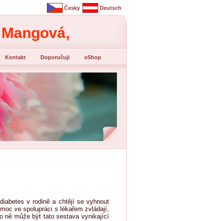
Česky
Deutsch
a Mangová,
Kontakt
Doporučuji
eShop
iabetes v rodině a chtějí se vyhnout
emoc ve spolupráci s lékařem zvládají,
ro ně může být tato sestava vynikající