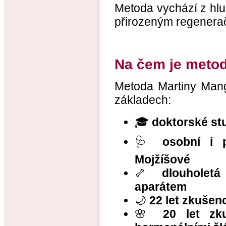
Metoda vychází z hlu
přirozeným regenera
Na čem je meto
Metoda Martiny Mang
základech:
🎓
doktorské stu
🩺
osobní i 
Mojžíšové
🦴
dlouholet
aparátem
🌙
22 let zkušen
🌸
20 let zk