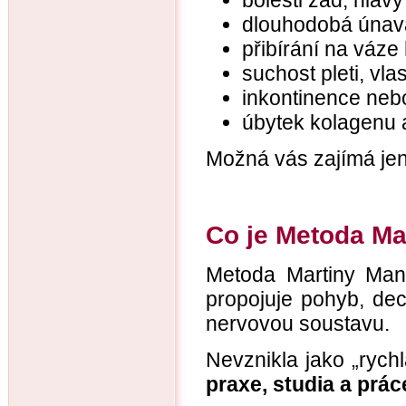
bolesti zad, hlav
dlouhodobá únava,
přibírání na váze
suchost pleti, vlas
inkontinence nebo
úbytek kolagenu a
Možná vás zajímá jen
Co je Metoda M
Metoda Martiny Ma
propojuje pohyb, dec
nervovou soustavu.
Nevznikla jako „rychl
praxe, studia a prá