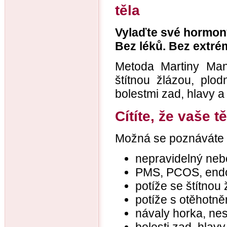
těla
Vylaďte své hormon
Bez léků. Bez extré
Metoda Martiny Man
štítnou žlázou, plo
bolestmi zad, hlavy a
Cítíte, že vaše 
Možná se poznáváte v
nepravidelný neb
PMS, PCOS, end
potíže se štítnou
potíže s otěhotn
návaly horka, ne