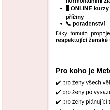
hormonálními žl
🖥️ ONLINE kurz
příčiny
📞 poradenství
Díky tomuto propoj
respektující ženské 
Pro koho je Me
✔️ pro ženy všech vě
✔️ pro ženy po vysaz
✔️ pro ženy plánující 